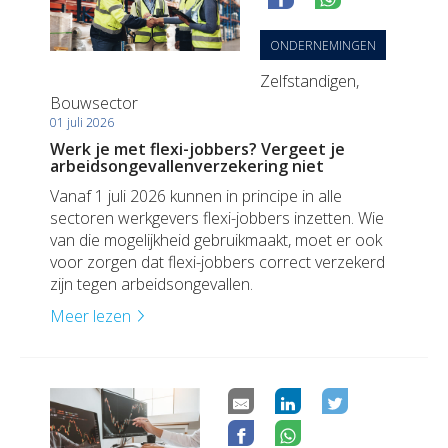
Duurzaamheid
Polis Check
Bedrijfsleider
Uw bezittingen
Jobs
ONDERNEMINGEN
Uw financiën
Bedrijfsleider
Zelfstandigen,
Uw schadeaangifte
Bouwsector
01 juli 2026
Polis Check
Uw werven
Werk je met flexi-jobbers? Vergeet je
arbeidsongevallenverzekering niet
Uw financiën
Vanaf 1 juli 2026 kunnen in principe in alle
sectoren werkgevers flexi-jobbers inzetten. Wie
Polis Check
van die mogelijkheid gebruikmaakt, moet er ook
voor zorgen dat flexi-jobbers correct verzekerd
zijn tegen arbeidsongevallen.
Meer lezen