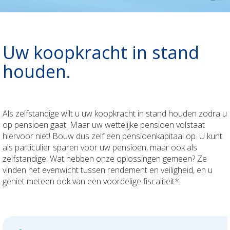
Jouw geld
Uw bezittingen
Polis Check
Uw pensioen
Uw koopkracht in stand
Duurzaamheid
Polis Check
houden.
ONDERNEMINGEN
Uw personeel
BOUWSECTOR
Als zelfstandige wilt u uw koopkracht in stand houden zodra u
op pensioen gaat. Maar uw wettelijke pensioen volstaat
hiervoor niet! Bouw dus zelf een pensioenkapitaal op. U kunt
Uw voertuigen
Uw personeel
Over ons
als particulier sparen voor uw pensioen, maar ook als
zelfstandige. Wat hebben onze oplossingen gemeen? Ze
Uw aansprakelijkheid
Uw voertuigen
Contact
vinden het evenwicht tussen rendement en veiligheid, en u
geniet meteen ook van een voordelige fiscaliteit*.
Uw bezittingen
Uw aansprakelijkheid
Newsroom
Bedrijfsleider
Uw bezittingen
Jobs