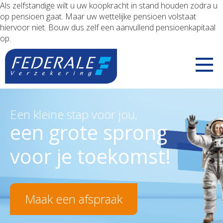
Als zelfstandige wilt u uw koopkracht in stand houden zodra u
op pensioen gaat. Maar uw wettelijke pensioen volstaat
hiervoor niet. Bouw dus zelf een aanvullend pensioenkapitaal
op.
PARTICULIEREN
Een kleine stap voor jou,
een grote sprong
Jouw mobiliteit
ZELFSTANDIGEN
voor je toekomst!
Jouw woning
Uw voertuigen
Jouw familie
Uw aansprakelijkheid
Maak een afspraak
Jouw pensioen
Uw inkomsten