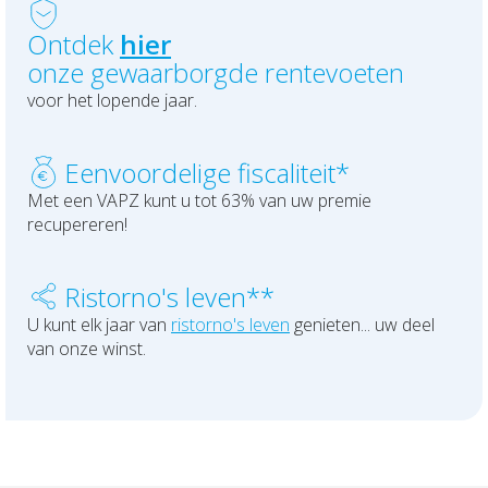
Uw financiën
Bedrijfsleider
Uw schadeaangifte
Ontdek
hier
onze gewaarborgde rentevoeten
Polis Check
Uw werven
voor het lopende jaar.
Uw financiën
Een
voordelige fiscaliteit*
Polis Check
Met een VAPZ kunt u tot 63% van uw premie
recupereren!
Ristorno's leven**
U kunt elk jaar van
ristorno's leven
genieten... uw deel
van onze winst.