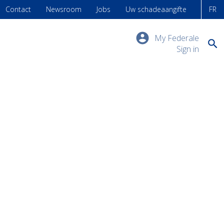
Contact
Newsroom
Jobs
Uw schadeaangifte
FR
My Federale
Sign in