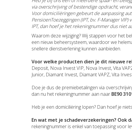
Heb je bij ons één of meerdere spaar- en belegg
via overschrijving of bestendige opdracht, ver
Voor domiciliëringen gebeurt de aanpassing au
PensioenToezeggingen (IPT, bv. F-Manager VIP)
v
IPT, dan hoef je het rekeningnummer dus niet aa
Waarom deze wijziging? Wij stappen voor het b
een nieuw beheersysteem, waardoor we helemaal
snellere dienstverlening kunnen aanbieden.
Voor welke producten dien je dit nieuwe 
Deposit, Nova Invest VIP, Nova Invest, Vita VA
Junior, Diamant Invest, Diamant VAPZ, Vita Invest
Doe je dus de premiebetalingen via overschrijvi
dan nu het rekeningnummer aan naar
BE90 310
Heb je een domiciliëring lopen? Dan hoef je nie
En wat met je schadeverzekeringen? Ook da
rekeningnummer is enkel van toepassing voor l