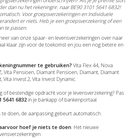
ingsverzekeringen onderschrijven? Als je je premie stort
ander dan nu het rekeningnr. naar BE90 3101 5641 6832!
tomatisch. Voor groepsverzekeringen en
Individuele
erandert er niets. Heb je een groepsverzekering of een
n te passen.
eheer van onze spaar- en levensverzekeringen over naar
 klaar zijn voor de toekomst en jou een nog betere en
rekeningnummer te gebruiken?
Vita Flex 44, Nova
PZ, Vita Pensioen, Diamant Pensioen, Diamant, Diamant
, Vita Invest.2, Vita Invest Dynamic.
ng of bestendige opdracht voor je levensverzekering? Pas
1 5641 6832
in je bankapp of bankenportaal.
ts te doen, de aanpassing gebeurt automatisch.
arvoor hoef je niets te doen
. Het nieuwe
evensverzekeringen.