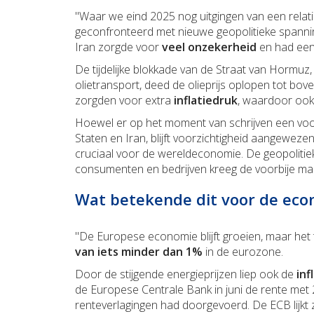
"Waar we eind 2025 nog uitgingen van een relati
geconfronteerd met nieuwe geopolitieke spanning
Iran zorgde voor
veel onzekerheid
en had een 
De tijdelijke blokkade van de Straat van Hormuz
olietransport, deed de olieprijs oplopen tot bov
zorgden voor extra
inflatiedruk
, waardoor oo
Hoewel er op het moment van schrijven een voo
Staten en Iran, blijft voorzichtigheid aangewez
cruciaal voor de wereldeconomie. De geopolitieke
consumenten en bedrijven kreeg de voorbije ma
Wat betekende dit voor de eco
"De Europese economie blijft groeien, maar het
van iets minder dan 1%
in de eurozone.
Door de stijgende energieprijzen liep ook de
inf
de Europese Centrale Bank in juni de rente met 
renteverlagingen had doorgevoerd. De ECB lijkt 