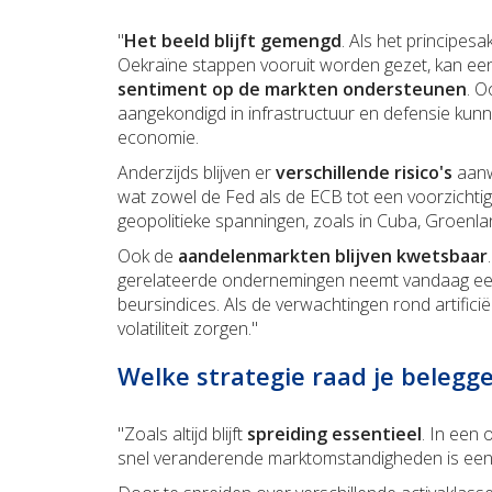
"
Het beeld blijft gemengd
. Als het principes
Oekraïne stappen vooruit worden gezet, kan e
sentiment op de markten ondersteunen
. O
aangekondigd in infrastructuur en defensie kun
economie.
Anderzijds blijven er
verschillende risico's
aanw
wat zowel de Fed als de ECB tot een voorzichti
geopolitieke spanningen, zoals in Cuba, Groenl
Ook de
aandelenmarkten blijven kwetsbaar
gerelateerde ondernemingen neemt vandaag een 
beursindices. Als de verwachtingen rond artificiël
volatiliteit zorgen."
Welke strategie raad je beleg
"Zoals altijd blijft
spreiding essentieel
. In een 
snel veranderende marktomstandigheden is een g