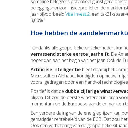
sommige beleggers potentieel gunstigere omstan
beleggingshorizon, risicoprofiel en de marktoms
jaar bijvoorbeeld
Vita Invest.2
, een tak21-spaar
1
3,00%.
Hoe hebben de aandelenmarkt
"Ondanks alle geopolitieke onzekerheden, kunn
verrassend sterke eerste jaarhelft
. De Ame
hoger dan aan het begin van het jaar. Ook de 
Artificiële intelligentie
bleef daarbij het domi
Microsoft en Alphabet kondigden opnieuw miljar
vooral gedragen door een handvol technologie
Positief is dat de
dubbelcijferige winstverwa
blijven. Dit zou de eerste winstgroei in jaren vo
momentum op de Europese aandelenmarkten t
Een verdere daling van de energieprijzen kan bo
gematigder rentebeleid van de ECB. Dat zou het
Ook een verbetering van de geopolitieke situatie