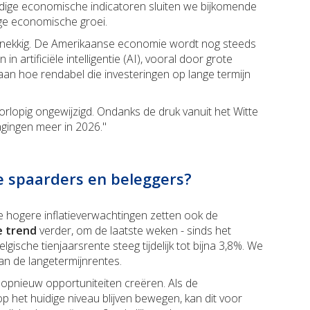
idige economische indicatoren sluiten we bijkomende
ige economische groei.
ardnekkig. De Amerikaanse economie wordt nog steeds
 artificiële intelligentie (AI), vooral door grote
staan hoe rendabel die investeringen op lange termijn
rlopig ongewijzigd. Ondanks de druk vanuit het Witte
gingen meer in 2026."
e spaarders en beleggers?
e hogere inflatieverwachtingen zetten ook de
 trend
verder, om de laatste weken - sinds het
ische tienjaarsrente steeg tijdelijk tot bijna 3,8%. We
an de langetermijnrentes.
 opnieuw opportuniteiten creëren. Als de
p het huidige niveau blijven bewegen, kan dit voor