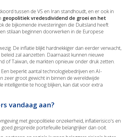
akkoord tussen de VS en Iran standhoudt, en er ook in
en
geopolitiek vredesdividend de groei en het
ok de bijkomende investeringen die Duitsland heeft
nen stilaan beginnen doorwerken in de Europese
ezig. De inflatie blijkt hardnekkiger dan eerder verwacht,
g beleid zal aanzetten. Daarnaast kunnen nieuwe
and of Taiwan, de markten opnieuw onder druk zetten.
. Een beperkt aantal technologiebedrijven en AI-
zeer groot gewicht in binnen de wereldwijde
e intelligentie te hoog blijken, kan dat voor extra
gers vandaag aan?
omgeving met geopolitieke onzekerheid, inflatierisico's en
oed gespreide portefeuille belangrijker dan ooit.