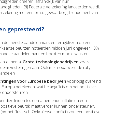
digheden creëren, afhankelijk van hun
tandigheden. Bij Federale Verzekering lanceerden we dit
verzekering met een bruto gewaarborgd rendement van
en gepresteerd?
en de meeste aandelenmarkten terugblikken op een
rikaanse beurzen noteerden midden juni ongeveer 10%
Europese aandelenmarkten boekten mooie winsten.
nante thema.
Grote technologiebedrijven
zoals
deninvesteringen aan. Ook in Europa werd de rally
aandelen.
chtingen voor Europese bedrijven
voorlopig overeind
or Europa betekenen, wat belangrijk is om het positieve
e ondersteunen.
vendien leiden tot een afnemende inflatie en een
 positieve beursklimaat verder kunnen ondersteunen.
 (bv: het Russisch-Oekraïense conflict) zou een positieve