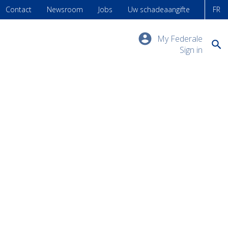
Contact
Newsroom
Jobs
Uw schadeaangifte
FR
My Federale
Sign in