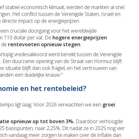
ef stabiel economisch klimaat, werden de markten al snel
en. Het conflict tussen de Verenigde Staten, Israël en
directe impact op de energieprijzen.
, een cruciale doorgang voor het wereldwijde
en 110 dollar per vat. De
hogere energieprijzen
k de
rentevoeten opnieuw stegen
.
rlopig vredesakkoord werd bereikt tussen de Verenigde
en. Een duurzame opening van de Straat van Hormuz blijft
 situatie blijft dan ook fragiel, en het vertrouwen van
anden een duidelijke knauw."
nomie en het rentebeleid?
 tempo ligt laag. Voor 2026 verwachten we een
groei
latie opnieuw op tot boven 3%.
Daardoor verhoogde
25 basispunten, naar 2,25%. Dit nadat ze in 2025 nog vier
zich vandaag meer zorgen te maken over de inflatie dan