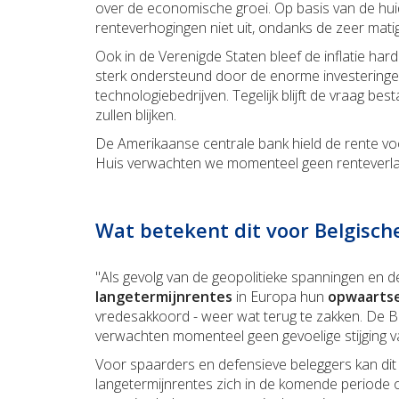
over de economische groei. Op basis van de hu
renteverhogingen niet uit, ondanks de zeer mat
Ook in de Verenigde Staten bleef de inflatie h
sterk ondersteund door de enorme investeringen in
technologiebedrijven. Tegelijk blijft de vraag be
zullen blijken.
De Amerikaanse centrale bank hield de rente voo
Huis verwachten we momenteel geen renteverla
Wat betekent dit voor Belgisch
"Als gevolg van de geopolitieke spanningen en d
langetermijnrentes
in Europa hun
opwaartse
vredesakkoord - weer wat terug te zakken. De Belg
verwachten momenteel geen gevoelige stijging v
Voor spaarders en defensieve beleggers kan dit
langetermijnrentes zich in de komende periode o