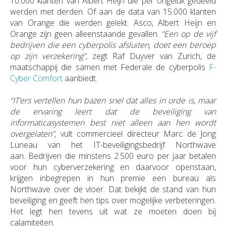
10.000 klanten van Albert Heijn die per ongeluk gedeeld
werden met derden. Of aan de data van 15.000 klanten
van Orange die werden gelekt. Asco, Albert Heijn en
Orange zijn geen alleenstaande gevallen.
“Een op de vijf
bedrijven die een cyberpolis afsluiten, doet een beroep
op zijn verzekering”,
zegt Raf Duyver van Zurich, de
maatschappij die samen met Federale de cyberpolis
F-
Cyber Comfort
aanbiedt.
“IT’ers vertellen hun bazen snel dat alles in orde is, maar
de ervaring leert dat de beveiliging van
informaticasystemen best niet alleen aan hen wordt
overgelaten”,
vult commercieel directeur Marc de Jong
Luneau van het IT-beveiligingsbedrijf Northwave
aan. Bedrijven die minstens 2.500 euro per jaar betalen
voor hun cyberverzekering en daarvoor openstaan,
krijgen inbegrepen in hun premie een bureau als
Northwave over de vloer. Dat bekijkt de stand van hun
beveiliging en geeft hen tips over mogelijke verbeteringen.
Het legt hen tevens uit wat ze moeten doen bij
calamiteiten.