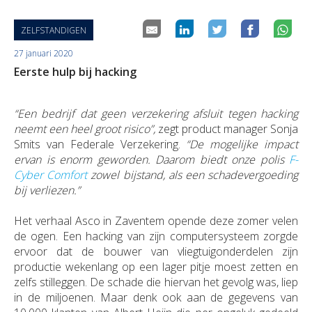
Duurzaamheid
Polis Check
Bedrijfsleider
Uw bezittingen
Jobs
ZELFSTANDIGEN
Uw financiën
27 januari 2020
Bedrijfsleider
Uw schadeaangifte
Eerste hulp bij hacking
Polis Check
Uw werven
“Een bedrijf dat geen verzekering afsluit tegen hacking
Uw financiën
neemt een heel groot risico”,
zegt product manager Sonja
Smits van Federale Verzekering.
“De mogelijke impact
ervan is enorm geworden. Daarom biedt onze polis
F-
Polis Check
Cyber Comfort
zowel bijstand, als een schadevergoeding
bij verliezen.”
Het verhaal Asco in Zaventem opende deze zomer velen
de ogen. Een hacking van zijn computersysteem zorgde
ervoor dat de bouwer van vliegtuigonderdelen zijn
productie wekenlang op een lager pitje moest zetten en
zelfs stilleggen. De schade die hiervan het gevolg was, liep
in de miljoenen. Maar denk ook aan de gegevens van