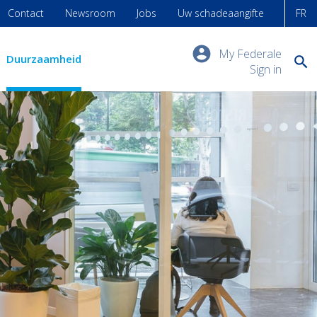
Contact
Newsroom
Jobs
Uw schadeaangifte
FR
My Federale
Duurzaamheid
Sign in