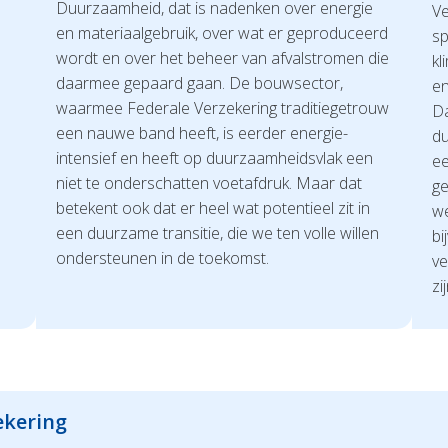
Duurzaamheid, dat is nadenken over energie
Ve
en materiaalgebruik, over wat er geproduceerd
sp
wordt en over het beheer van afvalstromen die
kl
daarmee gepaard gaan. De bouwsector,
en
waarmee Federale Verzekering traditiegetrouw
Da
een nauwe band heeft, is eerder energie-
du
intensief en heeft op duurzaamheidsvlak een
ee
niet te onderschatten voetafdruk. Maar dat
ge
betekent ook dat er heel wat potentieel zit in
we
een duurzame transitie, die we ten volle willen
bi
ondersteunen in de toekomst.
ve
zij
ekering