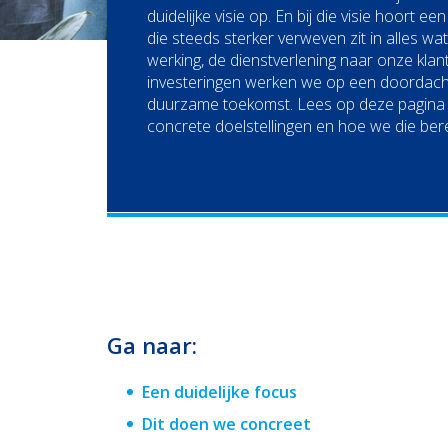
duidelijke visie op. En bij die visie hoort ee
die steeds sterker verweven zit in alles w
werking, de dienstverlening naar onze kla
investeringen werken we op een doordach
duurzame toekomst. Lees op deze pagina
concrete doelstellingen en hoe we die ber
Ga naar:
Een duidelijke focus
Dit doen we concreet