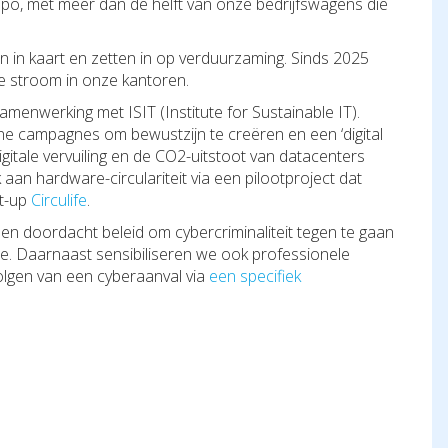
mpo, met meer dan de helft van onze bedrijfswagens die
in kaart en zetten in op verduurzaming. Sinds 2025
e stroom in onze kantoren.
samenwerking met ISIT (Institute for Sustainable IT).
ne campagnes om bewustzijn te creëren en een ‘digital
gitale vervuiling en de CO2-uitstoot van datacenters
an hardware-circulariteit via een pilootproject dat
rt-up
Circulife
.
een doordacht beleid om cybercriminaliteit tegen te gaan
tie. Daarnaast sensibiliseren we ook professionele
lgen van een cyberaanval via
een specifiek