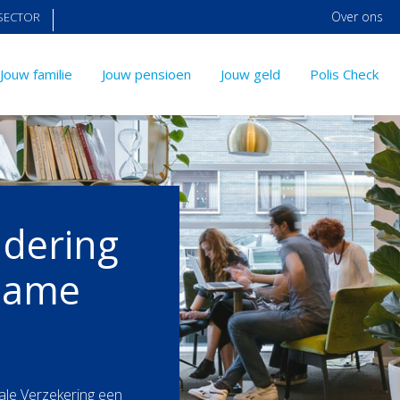
Over ons
SECTOR
Jouw familie
Jouw pensioen
Jouw geld
Polis Check
ndering
zame
le Verzekering een