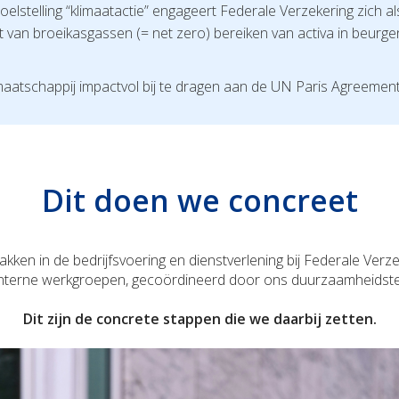
lstelling “klimaatactie” engageert Federale Verzekering zich als
ot van broeikasgassen (= net zero) bereiken van activa in beurge
aatschappij impactvol bij te dragen aan de UN Paris Agreemen
Dit doen we concreet
akken in de bedrijfsvoering en dienstverlening bij Federale Ver
l interne werkgroepen, gecoördineerd door ons duurzaamheidste
Dit zijn de concrete stappen die we daarbij zetten.