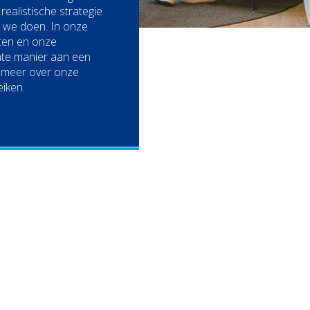
n realistische strategie
at we doen. In onze
nten en onze
te manier aan een
 meer over onze
eiken.