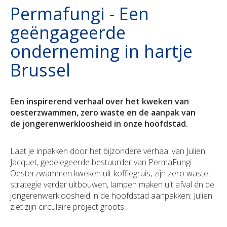
Permafungi - Een
Duurzaamheid
Polis Check
Bedrijfsleider
Uw bezittingen
Jobs
geëngageerde
Uw financiën
Bedrijfsleider
Uw schadeaangifte
onderneming in hartje
Brussel
Polis Check
Uw werven
Uw financiën
Een inspirerend verhaal over het kweken van
oesterzwammen, zero waste en de aanpak van
Polis Check
de
jongerenwerkloosheid in onze hoofdstad.
Laat je inpakken door het bijzondere verhaal van Julien
Jacquet, gedelegeerde bestuurder van PermaFungi.
Oesterzwammen kweken uit koffiegruis, zijn zero waste-
strategie verder uitbouwen, lampen maken uit afval én de
jongerenwerkloosheid in de hoofdstad aanpakken: Julien
ziet zijn circulaire project groots.