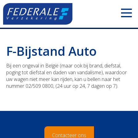
PARTICULIEREN
F-Bijstand Auto
Jouw mobiliteit
ZELFSTANDIGEN
Bij een ongeval in België (maar ook bij brand, diefstal,
Jouw woning
Uw voertuigen
ONDERNEMINGEN
poging tot diefstal en daden van vandalisme), waardoor
uw wagen niet meer kan rijden, kan u bellen naar het
Jouw familie
Uw aansprakelijkheid
Uw personeel
nummer 02/509 0800, (24 uur op 24, 7 dagen op 7).
Jouw pensioen
Uw inkomsten
Uw voertuigen
Jouw geld
Uw bezittingen
Uw aansprakelijkheid
Polis Check
Uw pensioen
Uw bezittingen
Contacteer ons