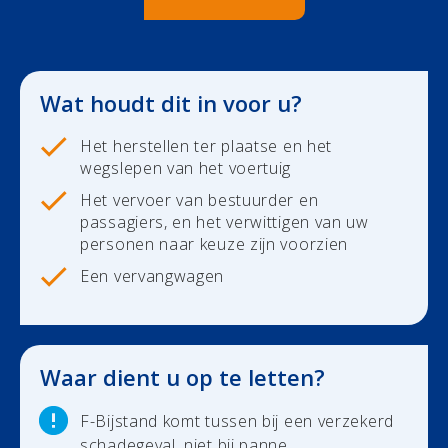
Duurzaamheid
Polis Check
Bedrijfsleider
Uw financiën
Wat houdt dit in voor u?
Polis Check
Het herstellen ter plaatse en het
wegslepen van het voertuig
BOUWSECTOR
Het vervoer van bestuurder en
passagiers, en het verwittigen van uw
Uw personeel
Over ons
personen naar keuze zijn voorzien
Een vervangwagen
Uw voertuigen
Contact
Uw aansprakelijkheid
Newsroom
Waar dient u op te letten?
Uw bezittingen
Jobs
F-Bijstand komt tussen bij een verzekerd
Bedrijfsleider
Uw schadeaangifte
schadegeval, niet bij panne...