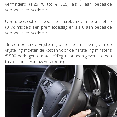
verminderd (1,25 % tot € 625) als u aan bepaalde
Duurzaamheid
Polis Check
Bedrijfsleider
Uw bezittingen
Jobs
voorwaarden voldoet*.
Uw financiën
Bedrijfsleider
U kunt ook opteren voor een intrekking van de vrijstelling
Uw schadeaangifte
(0 %) middels een premietoeslag en als u aan bepaalde
voorwaarden voldoet*.
Polis Check
Uw werven
Bij een beperkte vrijstelling of bij een intrekking van de
Uw financiën
vrijstelling moeten de kosten voor de herstelling minstens
€ 500 bedragen om aanleiding te kunnen geven tot een
Polis Check
tussenkomst van uw verzekering.