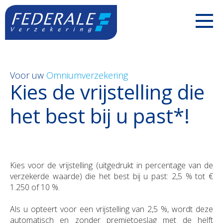
PARTICULIEREN
Voor uw
Omniumverzekering
Jouw mobiliteit
ZELFSTANDIGEN
Kies de vrijstelling die
het best bij u past*!
Jouw woning
Uw voertuigen
ONDERNEMINGEN
Jouw familie
Uw aansprakelijkheid
Uw personeel
BOUWSECTOR
Jouw pensioen
Uw inkomsten
Uw voertuigen
Uw personeel
Over ons
Kies voor de vrijstelling (uitgedrukt in percentage van de
verzekerde waarde) die het best bij u past: 2,5 % tot €
Jouw geld
Uw bezittingen
Uw aansprakelijkheid
Uw voertuigen
Contact
1.250 of 10 %.
Als u opteert voor een vrijstelling van 2,5 %, wordt deze
Polis Check
Uw pensioen
Uw bezittingen
Uw aansprakelijkheid
Newsroom
automatisch en zonder premietoeslag met de helft