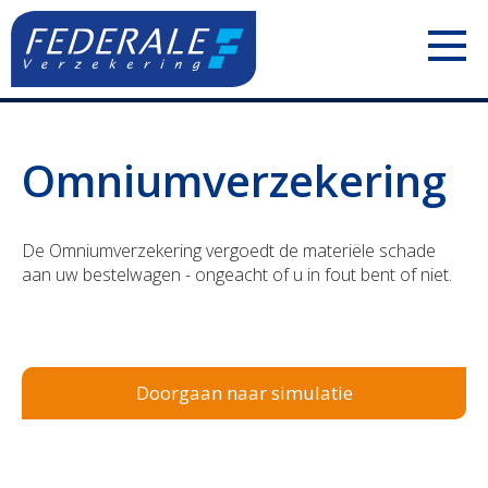
PARTICULIEREN
Omniumverzekering
Jouw mobiliteit
ZELFSTANDIGEN
Jouw woning
Uw voertuigen
De Omniumverzekering vergoedt de materiële schade
aan uw bestelwagen - ongeacht of u in fout bent of niet.
Jouw familie
Uw aansprakelijkheid
Jouw pensioen
Uw inkomsten
Doorgaan naar simulatie
Jouw geld
Uw bezittingen
Polis Check
Uw pensioen