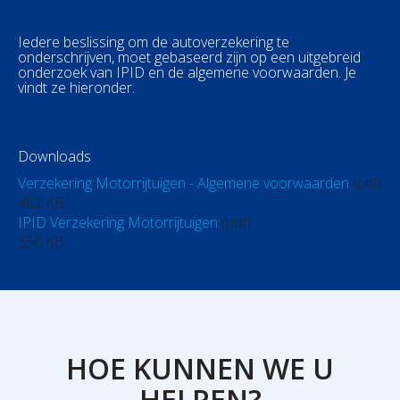
Iedere beslissing om de autoverzekering te
onderschrijven, moet gebaseerd zijn op een uitgebreid
onderzoek van IPID en de algemene voorwaarden. Je
vindt ze hieronder.
Downloads
Verzekering Motorrijtuigen - Algemene voorwaarden
(pdf)
462 KB
IPID Verzekering Motorrijtuigen
(pdf)
356 KB
HOE KUNNEN WE U
HELPEN?