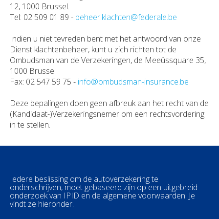
12, 1000 Brussel.
Tel: 02 509 01 89 -
beheer.klachten@federale.be
Indien u niet tevreden bent met het antwoord van onze
Dienst klachtenbeheer, kunt u zich richten tot de
Ombudsman van de Verzekeringen, de Meeûssquare 35,
1000 Brussel
Fax: 02 547 59 75 -
info@ombudsman-insurance.be
Deze bepalingen doen geen afbreuk aan het recht van de
(Kandidaat-)Verzekeringsnemer om een rechtsvordering
in te stellen.
Iedere beslissing om de autoverzekering te
onderschrijven, moet gebaseerd zijn op een uitgebreid
onderzoek van IPID en de algemene voorwaarden. Je
vindt ze hieronder.