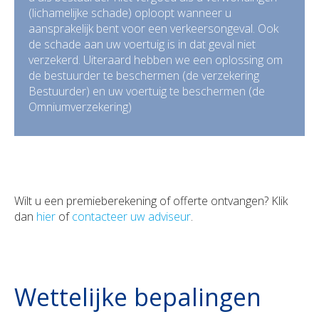
(lichamelijke schade) oploopt wanneer u
aansprakelijk bent voor een verkeersongeval. Ook
de schade aan uw voertuig is in dat geval niet
verzekerd. Uiteraard hebben we een oplossing om
de bestuurder te beschermen (de verzekering
Bestuurder) en uw voertuig te beschermen (de
Omniumverzekering)
Wilt u een premieberekening of offerte ontvangen? Klik
dan
hier
of
contacteer uw adviseur
.
Wettelijke bepalingen