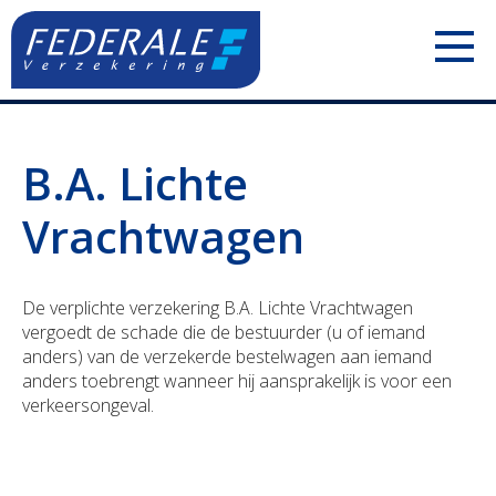
PARTICULIEREN
B.A. Lichte
Jouw mobiliteit
ZELFSTANDIGEN
Vrachtwagen
Jouw woning
Uw voertuigen
ONDERNEMINGEN
Jouw familie
Uw aansprakelijkheid
Uw personeel
De verplichte verzekering B.A. Lichte Vrachtwagen
vergoedt de schade die de bestuurder (u of iemand
Jouw pensioen
Uw inkomsten
Uw voertuigen
anders) van de verzekerde bestelwagen aan iemand
anders toebrengt wanneer hij aansprakelijk is voor een
verkeersongeval.
Jouw geld
Uw bezittingen
Uw aansprakelijkheid
Polis Check
Uw pensioen
Uw bezittingen