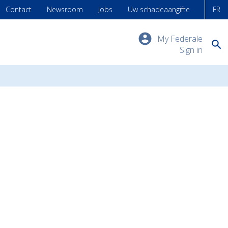
Contact
Newsroom
Jobs
Uw schadeaangifte
FR
My Federale
Sign in