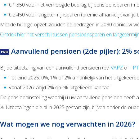
€ 1.350 voor het verhoogde bedrag bij pensioensparen (met
€ 2.450 voor langetermijnsparen (premie afhankelijk van j
Met de huidige opzet, zouden de bedragen in 2030 opnieuw wor
Ontdek hier het verschil tussen pensioensparen en langetermij
Aanvullend pensioen (2de pijler): 2% so
Bij de uitbetaling van een aanvullend pensioen (bv.
VAPZ
of
IPT
Tot eind 2025: 0%, 1% of 2% afhankelijk van het uitgekeerde
Vanaf 2026: altijd 2% op elk uitgekeerd kapitaal
De pensioeninstelling waarbij u uw aanvullend pensioen heeft af
⚠️ Uitbetalingen die al in 2025 gestart zijn, blijven onder de oude
Wat mogen we nog verwachten in 2026?