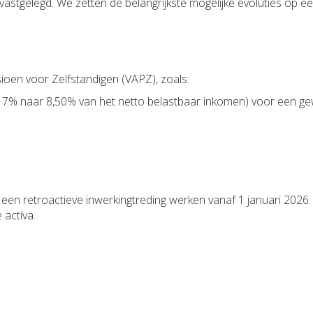
vastgelegd. We zetten de belangrijkste mogelijke evoluties op een
ioen voor Zelfstandigen (VAPZ), zoals:
8,17% naar 8,50% van het netto belastbaar inkomen) voor een
n retroactieve inwerkingtreding werken vanaf 1 januari 2026. 
 activa.