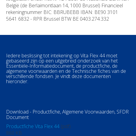
België (de Berlaimontlaan 14, 1000 Brussel) Financieel
rekeningnummer BIC: BBRUBEBB IBAN: BE90 3101
5641 6832 - RPR Brussel BTW BE 0403.274.332
Iedere beslissing tot intekening op Vita Flex 44 moet
gebaseerd zijn op een uitgebreid onderzoek van het
Essentiële-Informatiedocument, de productfiche, de
algemene voorwaarden en de Technische fiches van de
verschillende fondsen. Je vindt deze documenten
hieronder.
Download - Productfiche, Algemene Voorwaarden, SFDR
Document
Productfiche Vita Flex 44
(pdf)
860 KB