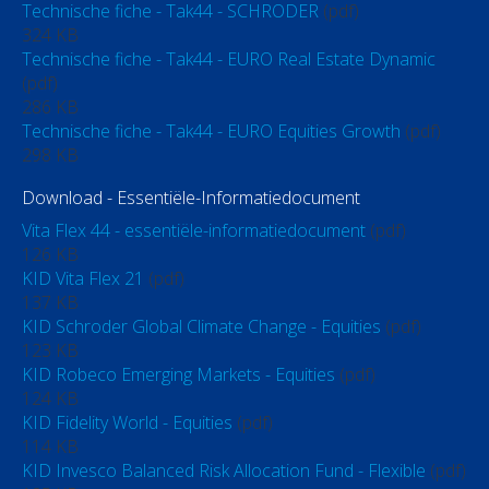
Technische fiche - Tak44 - SCHRODER
(pdf)
324 KB
Technische fiche - Tak44 - EURO Real Estate Dynamic
(pdf)
286 KB
Technische fiche - Tak44 - EURO Equities Growth
(pdf)
298 KB
Download - Essentiële-Informatiedocument
Vita Flex 44 - essentiële-informatiedocument
(pdf)
126 KB
KID Vita Flex 21
(pdf)
137 KB
KID Schroder Global Climate Change - Equities
(pdf)
123 KB
KID Robeco Emerging Markets - Equities
(pdf)
124 KB
KID Fidelity World - Equities
(pdf)
114 KB
KID Invesco Balanced Risk Allocation Fund - Flexible
(pdf)