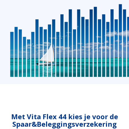
Duurzaamheid
Polis Check
Bedrijfsleider
Uw bezittingen
Jobs
Uw financiën
Bedrijfsleider
Uw schadeaangifte
Polis Check
Uw werven
Uw financiën
Polis Check
Met
Vita Flex 44
kies je voor de
Spaar&Beleggingsverzekering