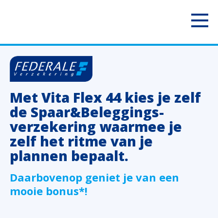
PARTICULIEREN
Jouw mobiliteit
ZELFSTANDIGEN
Met Vita Flex 44 kies je zelf
Jouw woning
Uw voertuigen
ONDERNEMINGEN
de Spaar&Beleggings-
verzekering waarmee je
Jouw familie
Uw aansprakelijkheid
Uw personeel
BOUWSECTOR
zelf het ritme van je
plannen bepaalt.
Jouw pensioen
Uw inkomsten
Uw voertuigen
Uw personeel
Over ons
Daarbovenop geniet je van een
Jouw geld
Uw bezittingen
Uw aansprakelijkheid
Uw voertuigen
Contact
mooie bonus*!
Polis Check
Uw pensioen
Uw bezittingen
Uw aansprakelijkheid
Newsroom