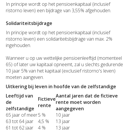
In principe wordt op het pensioenkapitaal (inclusief
Duurzaamheid
Polis Check
Bedrijfsleider
Uw bezittingen
Jobs
ristorno leven) een bijdrage van 3,55% afgehouden.
Uw financiën
Bedrijfsleider
Solidariteitsbijdrage
Uw schadeaangifte
In principe wordt op het pensioenkapitaal (inclusief
Polis Check
Uw werven
ristorno leven) een solidariteitsbijdrage van max. 2%
ingehouden.
Uw financiën
Wanneer u op uw wettelijke pensioenleeftijd (momenteel
65) of later uw kapitaal opneemt, zal u slechts gedurende
Polis Check
10 jaar 5% van het kapitaal (exclusief ristorno's leven)
moeten aangeven.
Uitkering bij leven in hoofde van de zelfstandige
Leeftijd van
Aantal jaren dat de fictieve
Fictieve
de
rente moet worden
rente
zelfstandige
aangegeven
65 jaar of meer
5 %
10 jaar
63 tot 64 jaar
4,5 %
13 jaar
61 tot 62 jaar
4 %
13 jaar