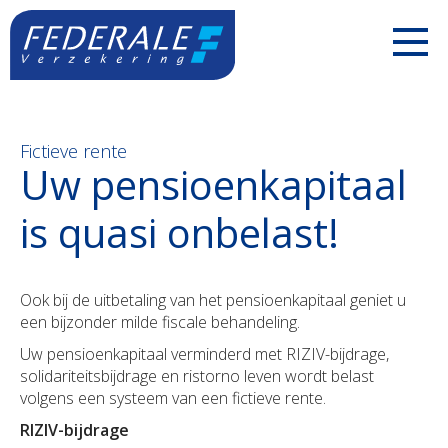
PARTICULIEREN
Fictieve rente
Jouw mobiliteit
ZELFSTANDIGEN
Uw pensioenkapitaal
is quasi onbelast!
Jouw woning
Uw voertuigen
ONDERNEMINGEN
Jouw familie
Uw aansprakelijkheid
Uw personeel
BOUWSECTOR
Ook bij de uitbetaling van het pensioenkapitaal geniet u
Jouw pensioen
Uw inkomsten
Uw voertuigen
een bijzonder milde fiscale behandeling.
Uw personeel
Over ons
Uw pensioenkapitaal verminderd met RIZIV-bijdrage,
Jouw geld
Uw bezittingen
Uw aansprakelijkheid
Uw voertuigen
Contact
solidariteitsbijdrage en ristorno leven wordt belast
volgens een systeem van een fictieve rente.
Polis Check
Uw pensioen
Uw bezittingen
Uw aansprakelijkheid
Newsroom
RIZIV-bijdrage