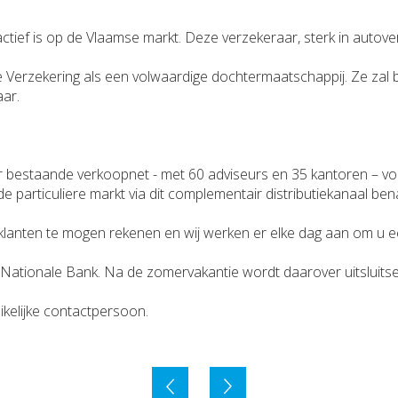
ctief is op de Vlaamse markt. Deze verzekeraar, sterk in autove
e Verzekering als een volwaardige dochtermaatschappij. Ze zal
aar.
 bestaande verkoopnet - met 60 adviseurs en 35 kantoren – voeg
e particuliere markt via dit complementair distributiekanaal b
onze klanten te mogen rekenen en wij werken er elke dag aan om 
tionale Bank. Na de zomervakantie wordt daarover uitsluitse
uikelijke contactpersoon.