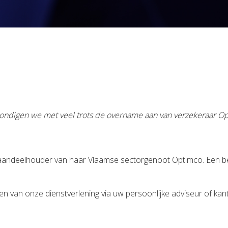
 kondigen we met veel trots de overname aan van verzekeraar O
ndeelhouder van haar Vlaamse sectorgenoot Optimco. Een belan
ten van onze dienstverlening via uw persoonlijke adviseur of ka