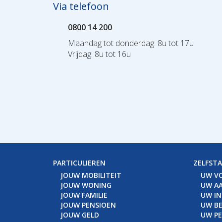
Via telefoon
0800 14 200
Maandag tot donderdag: 8u tot 17u
Vrijdag: 8u tot 16u
PARTICULIEREN
ZELFST
JOUW MOBILITEIT
UW V
JOUW WONING
UW AA
JOUW FAMILIE
UW I
JOUW PENSIOEN
UW BE
JOUW GELD
UW P