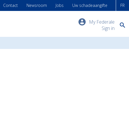
Contact
Newsroom
Jobs
Uw schadeaangifte
FR
My Federale
Sign in