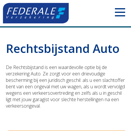
PARTICULIEREN
Rechtsbijstand Auto
Jouw mobiliteit
ZELFSTANDIGEN
Jouw woning
Uw voertuigen
ONDERNEMINGEN
De Rechtsbijstand is een waardevolle optie bij de
verzekering Auto. Ze zorgt voor een drievoudige
Jouw familie
Uw aansprakelijkheid
Uw personeel
BOUWSECTOR
bescherming bij een juridisch geschil: als u een slachtoffer
bent van een ongeval met uw wagen, als u wordt vervolgd
wegens een verkeersovertreding en zelfs als u in geschil
Jouw pensioen
Uw inkomsten
Uw voertuigen
Uw personeel
ligt met jouw garagist voor slechte herstellingen na een
verkeersongeval.
Jouw geld
Uw bezittingen
Uw aansprakelijkheid
Uw voertuigen
Polis Check
Uw pensioen
Uw bezittingen
Uw aansprakelijkheid