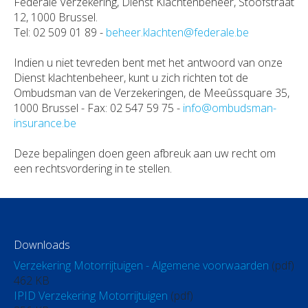
Federale Verzekering, Dienst Klachtenbeheer, Stoofstraat
12, 1000 Brussel.
Tel: 02 509 01 89 -
beheer.klachten@federale.be
Indien u niet tevreden bent met het antwoord van onze
Dienst klachtenbeheer, kunt u zich richten tot de
Ombudsman van de Verzekeringen, de Meeûssquare 35,
1000 Brussel - Fax: 02 547 59 75 -
info@ombudsman-
insurance.be
Deze bepalingen doen geen afbreuk aan uw recht om
een rechtsvordering in te stellen.
Downloads
Verzekering Motorrijtuigen - Algemene voorwaarden
(pdf)
462 KB
IPID Verzekering Motorrijtuigen
(pdf)