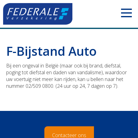
PARTICULIEREN
F-Bijstand Auto
Jouw mobiliteit
ZELFSTANDIGEN
Bij een ongeval in België (maar ook bij brand, diefstal,
Jouw woning
Uw voertuigen
ONDERNEMINGEN
poging tot diefstal en daden van vandalisme), waardoor
uw voertuig niet meer kan rijden, kan u bellen naar het
Jouw familie
Uw aansprakelijkheid
Uw personeel
BOUWSECTOR
nummer 02/509 0800. (24 uur op 24, 7 dagen op 7).
Jouw pensioen
Uw inkomsten
Uw voertuigen
Uw personeel
Jouw geld
Uw bezittingen
Uw aansprakelijkheid
Uw voertuigen
Polis Check
Uw pensioen
Uw bezittingen
Uw aansprakelijkheid
Contacteer ons