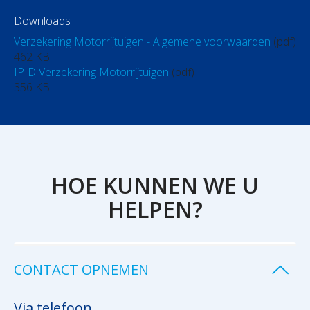
Downloads
Verzekering Motorrijtuigen - Algemene voorwaarden
(pdf)
462 KB
IPID Verzekering Motorrijtuigen
(pdf)
356 KB
HOE KUNNEN WE U
HELPEN?
CONTACT OPNEMEN
Via telefoon