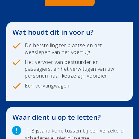
Duurzaamheid
Polis Check
Bedrijfsleider
Uw bezittingen
Uw financiën
Bedrijfsleider
Wat houdt dit in voor u?
Polis Check
Uw werven
De herstelling ter plaatse en het
wegslepen van het voertuig
Uw financiën
Het vervoer van bestuurder en
passagiers, en het verwittigen van uw
Polis Check
personen naar keuze zijn voorzien
Een vervangwagen
Over ons
Contact
Waar dient u op te letten?
Newsroom
F-Bijstand komt tussen bij een verzekerd
Jobs
schadegeval, niet bij panne...