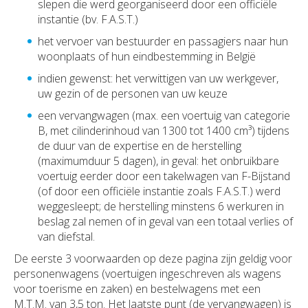
slepen die werd georganiseerd door een officiële
instantie (bv. F.A.S.T.)
het vervoer van bestuurder en passagiers naar hun
woonplaats of hun eindbestemming in België
indien gewenst: het verwittigen van uw werkgever,
uw gezin of de personen van uw keuze
een vervangwagen (max. een voertuig van categorie
B, met cilinderinhoud van 1300 tot 1400 cm³) tijdens
de duur van de expertise en de herstelling
(maximumduur 5 dagen), in geval: het onbruikbare
voertuig eerder door een takelwagen van F-Bijstand
(of door een officiële instantie zoals F.A.S.T.) werd
weggesleept; de herstelling minstens 6 werkuren in
beslag zal nemen of in geval van een totaal verlies of
van diefstal.
De eerste 3 voorwaarden op deze pagina zijn geldig voor
personenwagens (voertuigen ingeschreven als wagens
voor toerisme en zaken) en bestelwagens met een
M.T.M. van 3,5 ton. Het laatste punt (de vervangwagen) is