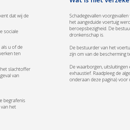
kent dat wij de
Schadegevallen voorgevallen
het aangeduide voertuig werd
beroepsbezigheid. De bestuurde
e sociale
dronkenschap is.
als u of de
De bestuurder van het voertui
werken ten
zijn om van de bescherming t
De waarborgen, uitsluitingen 
het slachtoffer
exhaustief. Raadpleeg de al
 geval van
onderaan deze pagina) voor 
de begrafenis
 van het