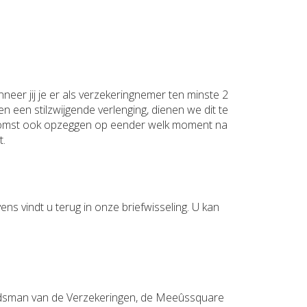
eer jij je er als verzekeringnemer ten minste 2
n een stilzwijgende verlenging, dienen we dit te
nkomst ook opzeggen op eender welk moment na
t.
ns vindt u terug in onze briefwisseling. U kan
budsman van de Verzekeringen, de Meeûssquare