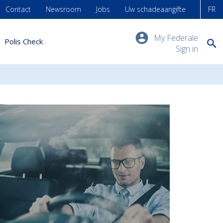
Contact
Newsroom
Jobs
Uw schadeaangifte
FR
My Federale
Polis Check
Sign in