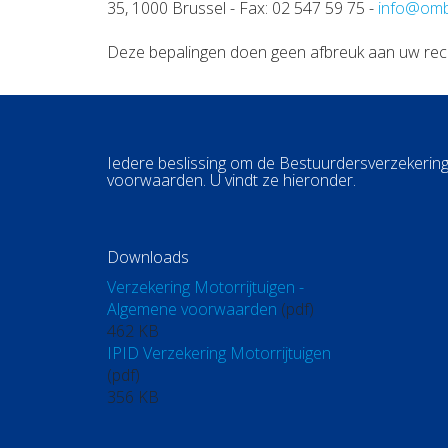
35, 1000 Brussel - Fax: 02 547 59 75 -
info@omb
Deze bepalingen doen geen afbreuk aan uw recht
Iedere beslissing om de Bestuurdersverzekering
voorwaarden. U vindt ze hieronder.
Downloads
Verzekering Motorrijtuigen -
Algemene voorwaarden
(pdf)
462 KB
IPID Verzekering Motorrijtuigen
(pdf)
356 KB