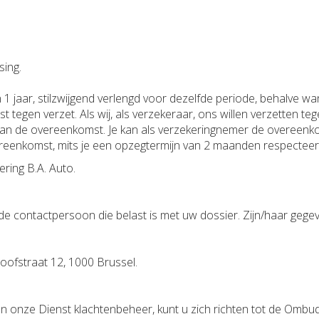
sing.
jaar, stilzwijgend verlengd voor dezelfde periode, behalve wann
gen verzet. Als wij, als verzekeraar, ons willen verzetten tege
van de overeenkomst. Je kan als verzekeringnemer de overee
vereenkomst, mits je een opzegtermijn van 2 maanden respecteer
ring B.A. Auto.
de contactpersoon die belast is met uw dossier. Zijn/haar gegeve
oofstraat 12, 1000 Brussel.
e
van onze Dienst klachtenbeheer, kunt u zich richten tot de Om