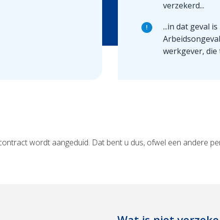
verzekerd...
...in dat geval 
!
Arbeidsongeval
werkgever, die
 contract wordt aangeduid. Dat bent u dus, ofwel een andere pe
Wat is niet verzeke