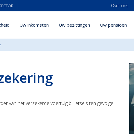
Over ons
SECTOR
kheid
Uw inkomsten
Uw bezittingen
Uw pensioen
r
zekering
r van het verzekerde voertuig bij letsels ten gevolge