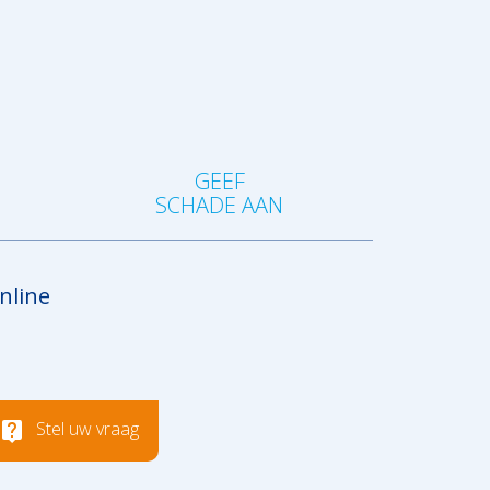
GEEF
SCHADE AAN
nline
Stel uw vraag