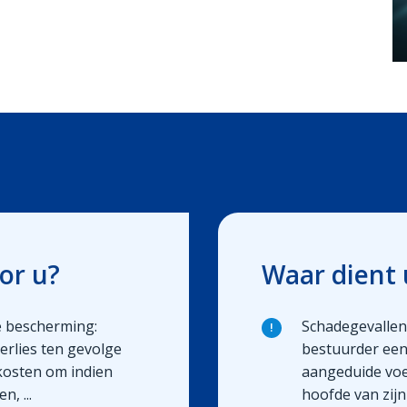
or u?
Waar dient 
e bescherming:
Schadegevallen
!
rlies ten gevolge
bestuurder een
kosten om indien
aangeduide voe
, ...
hoofde van zijn