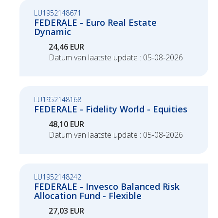
Duurzaamheid
Polis Check
Bedrijfsleider
Uw bezittingen
LU1952148671
Jobs
FEDERALE - Euro Real Estate
Dynamic
Uw financiën
Bedrijfsleider
Uw schadeaangifte
24,46 EUR
Datum van laatste update : 05-08-2026
Polis Check
Uw werven
Uw financiën
LU1952148168
FEDERALE - Fidelity World - Equities
Polis Check
48,10 EUR
Datum van laatste update : 05-08-2026
LU1952148242
FEDERALE - Invesco Balanced Risk
Allocation Fund - Flexible
27,03 EUR