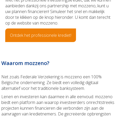
Met het professionele investeringskrediet, dat we kunnen
aanbieden dankzij ons partnership met mozzeno, kunt u
Uw schadeaangifte
uw plannen financieren! Simuleer het snel en makkelijk
door te klikken op de knop hieronder. U komt dan terecht
op de website van mozzeno.
Ontdek het professionele krediet!
Waarom mozzeno?
Net zoals Federale Verzekering is mozzeno een 100%
Belgische onderneming. Ze biedt een volledig digitaal
alternatief voor het traditionele banksysteem.
Lenen en investeren kan daarmee in alle eenvoud. mozzeno
biedt een platform aan waarop investeerders onrechtstreeks
projecten kunnen financieren die verbonden zijn aan de
aanvragen van kredietnemers. De gecreëerde opbrengsten