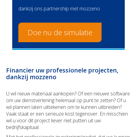
Duurzaamheid
Polis Check
Bedrijfsleider
Uw bezittingen
dankzij ons partnership met mozzeno
Uw financiën
Bedrijfsleider
Doe nu de simulatie
Polis Check
Uw werven
Uw financiën
Financier uw professionele projecten,
Polis Check
dankzij mozzeno
Over ons
U wil nieuw materiaal aankopen? Of een nieuwe software
om uw dienstverlening helemaal op punt te zetten? Of u
Contact
wil plannen laten uittekenen om te kunnen uitbreiden?
Vaak staat er een serieuze kost tegenover. En misschien
Newsroom
wil u voor dit project liever niet putten uit uw
bedrijfskapitaal.
Jobs