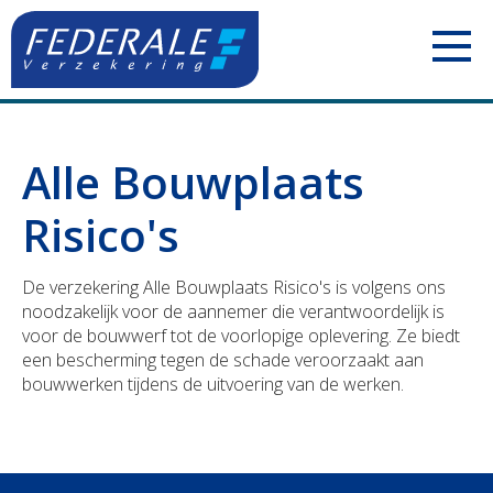
PARTICULIEREN
Alle Bouwplaats
Jouw mobiliteit
ZELFSTANDIGEN
Risico's
Jouw woning
Uw voertuigen
ONDERNEMINGEN
De verzekering Alle Bouwplaats Risico's is volgens ons
Jouw familie
Uw aansprakelijkheid
Uw personeel
BOUWSECTOR
noodzakelijk voor de aannemer die verantwoordelijk is
voor de bouwwerf tot de voorlopige oplevering. Ze biedt
Jouw pensioen
Uw inkomsten
Uw voertuigen
Uw personeel
een bescherming tegen de schade veroorzaakt aan
bouwwerken tijdens de uitvoering van de werken.
Jouw geld
Uw bezittingen
Uw aansprakelijkheid
Uw voertuigen
Polis Check
Uw pensioen
Uw bezittingen
Uw aansprakelijkheid