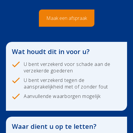
Duurzaamheid
Polis Check
Bedrijfsleider
Uw bezittingen
Maak een afspraak
Uw financiën
Bedrijfsleider
Polis Check
Uw werven
Wat houdt dit in voor u?
Uw financiën
U bent verzekerd voor schade aan de
Polis Check
verzekerde goederen
U bent verzekerd tegen de
Over ons
aansprakelijkheid met of zonder fout
Aanvullende waarborgen mogelijk
Contact
Newsroom
Waar dient u op te letten?
Jobs