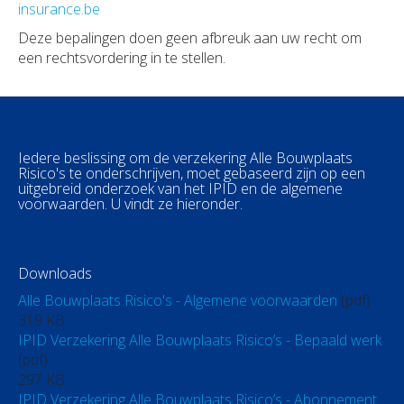
insurance.be
Deze bepalingen doen geen afbreuk aan uw recht om
een rechtsvordering in te stellen.
Iedere beslissing om de verzekering Alle Bouwplaats
Risico's te onderschrijven, moet gebaseerd zijn op een
uitgebreid onderzoek van het IPID en de algemene
voorwaarden. U vindt ze hieronder.
Downloads
Alle Bouwplaats Risico's - Algemene voorwaarden
(pdf)
319 KB
IPID Verzekering Alle Bouwplaats Risico’s - Bepaald werk
(pdf)
297 KB
IPID Verzekering Alle Bouwplaats Risico’s - Abonnement