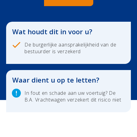
Duurzaamheid
Polis Check
Bedrijfsleider
Uw bezittingen
Uw financiën
Bedrijfsleider
Wat houdt dit in voor u?
Polis Check
Uw werven
De burgerlijke aansprakelijkheid van de
bestuurder is verzekerd
Uw financiën
Polis Check
Waar dient u op te letten?
Over ons
In fout en schade aan uw voertuig? De
B.A. Vrachtwagen verzekert dit risico niet
Contact
Newsroom
Jobs