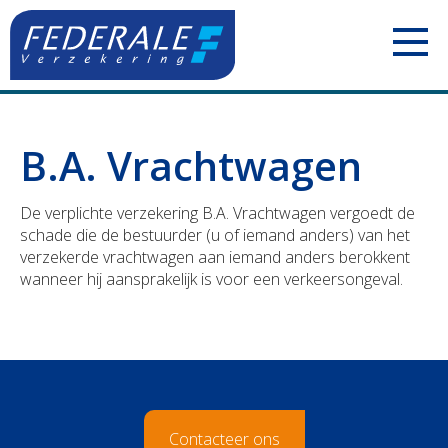
PARTICULIEREN
B.A. Vrachtwagen
Jouw mobiliteit
ZELFSTANDIGEN
De verplichte verzekering B.A. Vrachtwagen vergoedt de
Jouw woning
Uw voertuigen
ONDERNEMINGEN
schade die de bestuurder (u of iemand anders) van het
verzekerde vrachtwagen aan iemand anders berokkent
Jouw familie
Uw aansprakelijkheid
Uw personeel
BOUWSECTOR
wanneer hij aansprakelijk is voor een verkeersongeval.
Jouw pensioen
Uw inkomsten
Uw voertuigen
Uw personeel
Jouw geld
Uw bezittingen
Uw aansprakelijkheid
Uw voertuigen
Polis Check
Uw pensioen
Uw bezittingen
Uw aansprakelijkheid
Contacteer ons