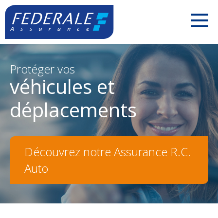
PARTICULIERS
Protéger vos
véhicules et
Votre mobilité
déplacements
Votre habitation
Votre famille
Découvrez notre Assurance R.C.
Votre pension
Auto
Votre argent
Check-up Assurances