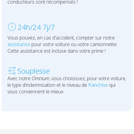
conducteurs sont récompensés !
Check-up Assurances
Vos chantiers
24h/24
7j/7
Vos finances
Vous pouvez, en cas d'accident, compter sur notre
Check-up Assurances
assistance
pour votre voiture ou votre camionnette.
Cette assistance est incluse dans votre prime !
Souplesse
Avec notre Omnium, vous choisissez, pour votre voiture,
le type d’indemnisation et le niveau de
franchise
qui
vous conviennent le mieux.