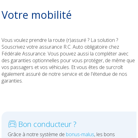
Durabilité
Votre mobilité
INDÉPENDANTS
Vos véhicules
ENTREPRISES
Vous voulez prendre la route (r)assuré ? La solution ?
Souscrivez votre assurance R.C. Auto obligatoire chez
Fédérale Assurance. Vous pouvez aussi la compléter avec
Votre responsabilité
Votre personnel
CONSTRUCTION
des garanties optionnelles pour vous protéger, de même que
vos passagers et vos véhicules. Et vous êtes de surcroît
Vos revenus
Vos véhicules
Votre personnel
Qui sommes-nous
également assuré de notre service et de l'étendue de nos
garanties.
Vos biens
Votre responsabilité
Vos véhicules
Contact
Votre pension
Vos biens
Votre responsabilité
Newsroom
Check-up Assurances
Dirigeant d'entreprise
Vos biens
Jobs
Bon conducteur ?
Vos finances
Dirigeant d'entreprise
Grâce à notre système de
bonus-malus
, les bons
Votre déclaration de sinistre