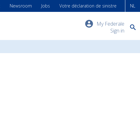
t
Newsroom
Jobs
Votre déclaration de sinistre
NL
My Federale
Sign in