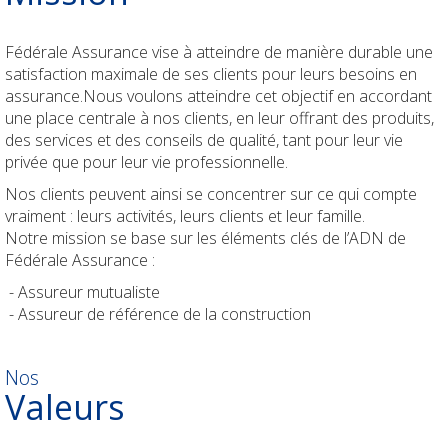
Durabilité
Check-up Assurances
Dirigeant d'entreprise
Vos biens
Jobs
Fédérale Assurance vise à atteindre de manière durable une
satisfaction maximale de ses clients pour leurs besoins en
Vos finances
Dirigeant d'entreprise
Votre déclaration de sinistre
assurance.Nous voulons atteindre cet objectif en accordant
une place centrale à nos clients, en leur offrant des produits,
Check-up Assurances
Vos chantiers
des services et des conseils de qualité, tant pour leur vie
privée que pour leur vie professionnelle.
Vos finances
Nos clients peuvent ainsi se concentrer sur ce qui compte
vraiment : leurs activités, leurs clients et leur famille.
Check-up Assurances
Notre mission se base sur les éléments clés de l’ADN de
Fédérale Assurance :
- Assureur mutualiste
- Assureur de référence de la construction
Nos
Valeurs