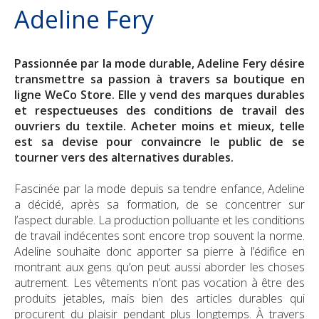
Adeline Fery
Durabilité
Check-up Assurances
Dirigeant d'entreprise
Vos biens
Jobs
Vos finances
Dirigeant d'entreprise
Votre déclaration de sinistre
Passionnée par la mode durable, Adeline Fery désire
transmettre sa passion à travers sa boutique en
Check-up Assurances
Vos chantiers
ligne WeCo Store. Elle y vend des marques durables
et respectueuses des conditions de travail des
ouvriers du textile. Acheter moins et mieux, telle
Vos finances
est sa devise pour convaincre le public de se
tourner vers des alternatives durables.
Check-up Assurances
Fascinée par la mode depuis sa tendre enfance, Adeline
a décidé, après sa formation, de se concentrer sur
l’aspect durable. La production polluante et les conditions
de travail indécentes sont encore trop souvent la norme.
Adeline souhaite donc apporter sa pierre à l’édifice en
montrant aux gens qu’on peut aussi aborder les choses
autrement. Les vêtements n’ont pas vocation à être des
produits jetables, mais bien des articles durables qui
procurent du plaisir pendant plus longtemps. À travers