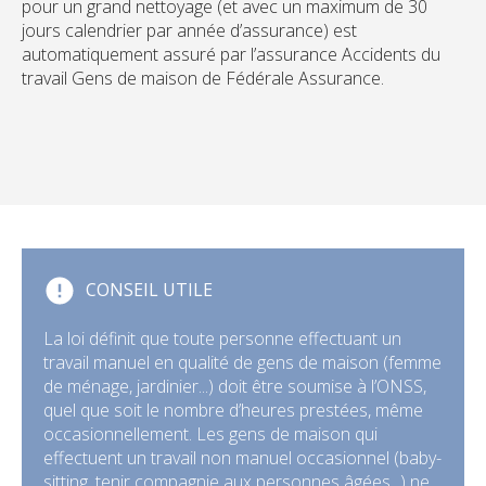
pour un grand nettoyage (et avec un maximum de 30
jours calendrier par année d’assurance) est
automatiquement assuré par l’assurance Accidents du
travail Gens de maison de Fédérale Assurance.
CONSEIL UTILE
La loi définit que toute personne effectuant un
travail manuel en qualité de gens de maison (femme
de ménage, jardinier...) doit être soumise à l’ONSS,
quel que soit le nombre d’heures prestées, même
occasionnellement. Les gens de maison qui
effectuent un travail non manuel occasionnel (baby-
sitting, tenir compagnie aux personnes âgées...) ne