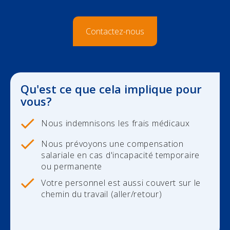
Durabilité
Contactez-nous
INDÉPENDANTS
Vos véhicules
ENTREPRISES
Qu'est ce que cela implique pour
Votre responsabilité
Votre personnel
CONSTRUCTION
vous?
Vos revenus
Vos véhicules
Votre personnel
Qui sommes-nous
Nous indemnisons les frais médicaux
Nous prévoyons une compensation
Vos biens
Votre responsabilité
Vos véhicules
Contact
salariale en cas d'incapacité temporaire
ou permanente
Votre pension
Vos biens
Votre responsabilité
Newsroom
Votre personnel est aussi couvert sur le
chemin du travail (aller/retour)
Check-up Assurances
Dirigeant d'entreprise
Vos biens
Jobs
Vos finances
Dirigeant d'entreprise
Votre déclaration de sinistre