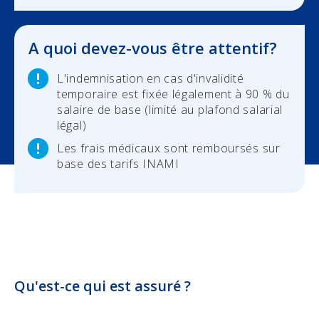
Check-up Assurances
Vos chantiers
A quoi devez-vous être attentif?
Vos finances
L'indemnisation en cas d'invalidité
temporaire est fixée légalement à 90 % du
Check-up Assurances
salaire de base (limité au plafond salarial
légal)
Les frais médicaux sont remboursés sur
base des tarifs INAMI
Qu'est-ce qui est assuré ?