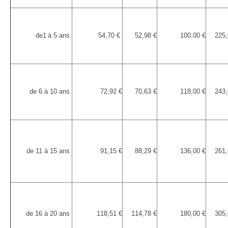
Votre déclaration de sinistre
de1
à 5 ans
54,70 €
52,98 €
100,00 €
225,
de 6 à 10 ans
72,92 €
70,63 €
118,00 €
243,
de 11 à 15 ans
91,15 €
88,29 €
136,00 €
261,
de 16 à 20 ans
118,51 €
114,78 €
180,00 €
305,