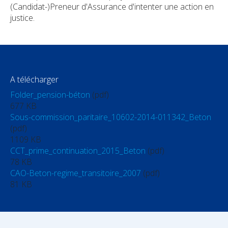
(Candidat-)Preneur d'Assurance d'intenter une action en
justice.
A télécharger
Folder_pension-béton
(pdf)
677 KB
Sous-commission_paritaire_10602-2014-011342_Beton
(pdf)
1109 KB
CCT_prime_continuation_2015_Beton
(pdf)
78 KB
CAO-Beton-regime_transitoire_2007
(pdf)
81 KB