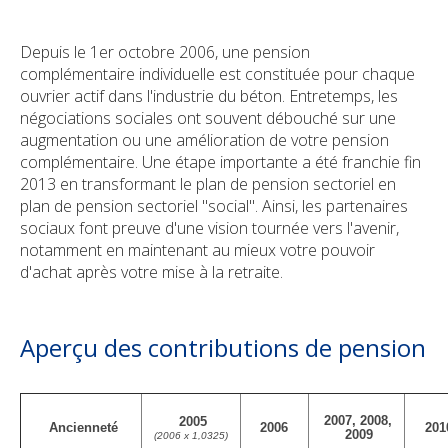
Durabilité
Check-up Assurances
Dirigeant d'entreprise
Vos biens
Depuis le 1er octobre 2006, une pension
complémentaire individuelle est constituée pour chaque
Vos finances
Dirigeant d'entreprise
ouvrier actif dans l'industrie du béton. Entretemps, les
négociations sociales ont souvent débouché sur une
Check-up Assurances
Vos chantiers
augmentation ou une amélioration de votre pension
complémentaire. Une étape importante a été franchie fin
Vos finances
2013 en transformant le plan de pension sectoriel en
plan de pension sectoriel "social". Ainsi, les partenaires
sociaux font preuve d'une vision tournée vers l'avenir,
Check-up Assurances
notamment en maintenant au mieux votre pouvoir
d'achat après votre mise à la retraite.
Qui sommes-nous
Contact
Aperçu des contributions de pension
Newsroom
2007, 2008,
2005
Ancienneté
2006
201
2009
Jobs
(2006 x 1,0325)