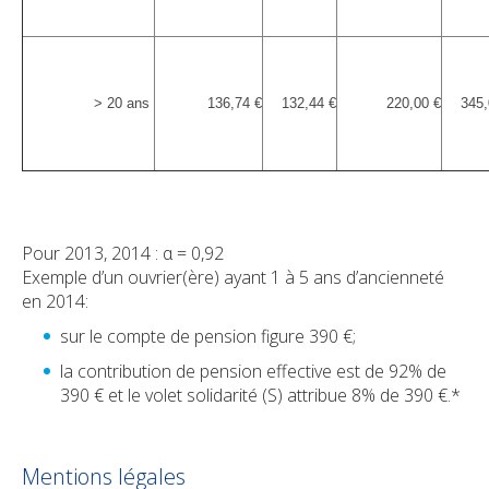
> 20 ans
136,74 €
132,44 €
220,00 €
345,
Pour 2013, 2014 : α = 0,92
Exemple d’un ouvrier(ère) ayant 1 à 5 ans d’ancienneté
en 2014:
sur le compte de pension figure 390 €;
la contribution de pension effective est de 92% de
390 € et le volet solidarité (S) attribue 8% de 390 €.*
Mentions légales