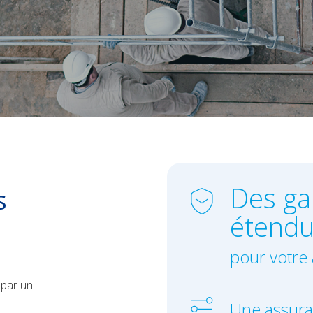
Des ga
s
étend
pour votre 
 par un
Une assur