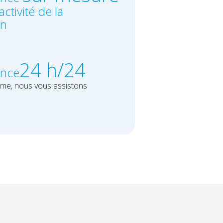
ctivité de la
on
24 h/24
ance
ème, nous vous assistons