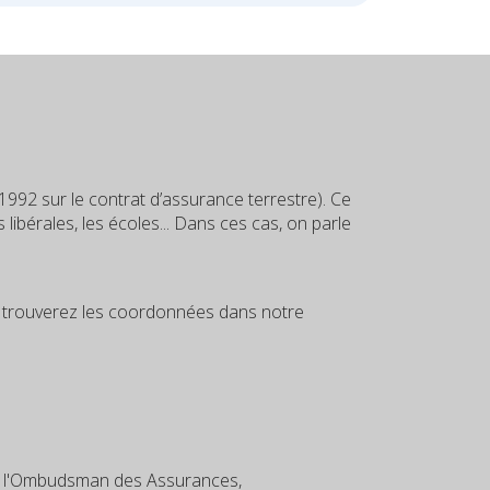
1992 sur le contrat d’assurance terrestre). Ce
 libérales, les écoles... Dans ces cas, on parle
us trouverez les coordonnées dans notre
 à l'Ombudsman des Assurances,