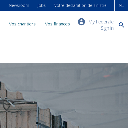
t
Newsroom
Jobs
Votre déclaration de sinistre
NL
My Federale
Vos chantiers
Vos finances
Sign in