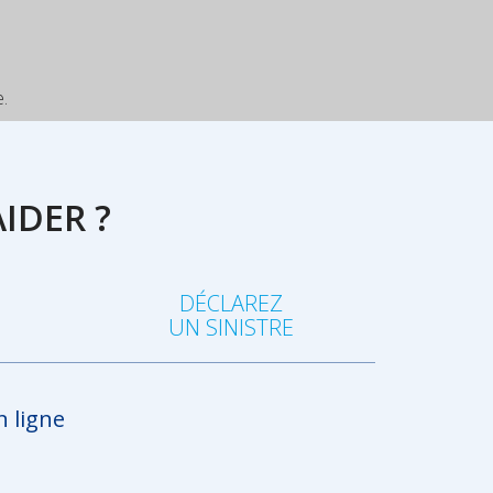
.
IDER ?
DÉCLAREZ
R
UN SINISTRE
n ligne