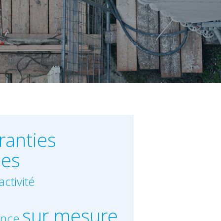
ranties
ues
activité
sur mesure
ance