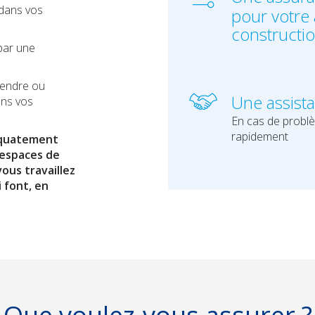
 dans vos
pour votre a
constructi
par une
 vendre ou
Une assist
ans vos
En cas de probl
rapidement
équatement
 espaces de
vous travaillez
 font, en