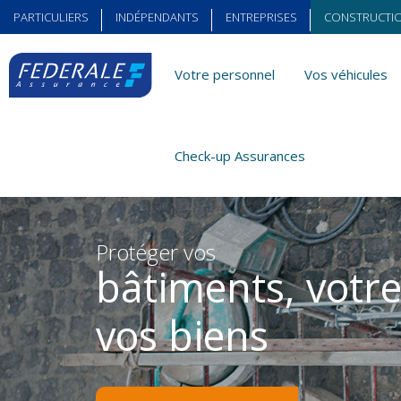
PARTICULIERS
INDÉPENDANTS
ENTREPRISES
CONSTRUCTI
Votre personnel
Vos véhicules
Construction
Vos biens
Check-up Assurances
Protéger vos
bâtiments, votre
vos biens