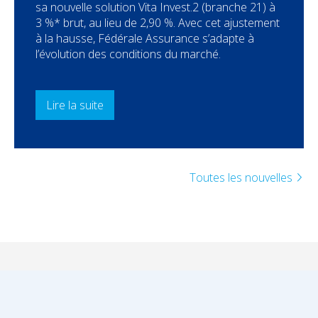
sa nouvelle solution Vita Invest.2 (branche 21) à
3 %* brut, au lieu de 2,90 %. Avec cet ajustement
à la hausse, Fédérale Assurance s’adapte à
l’évolution des conditions du marché.
Lire la suite
Toutes les nouvelles