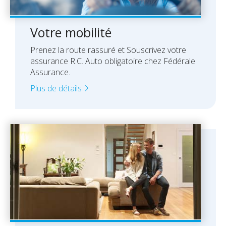
Check-up Assurances
Vos chantiers
Votre mobilité
Vos finances
Prenez la route rassuré et Souscrivez votre
assurance R.C. Auto obligatoire chez Fédérale
Check-up Assurances
Assurance.
Plus de détails