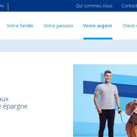
Qui sommes-nous
Contac
ON
Votre famille
Votre pension
Votre argent
Check-
aux
tre épargne