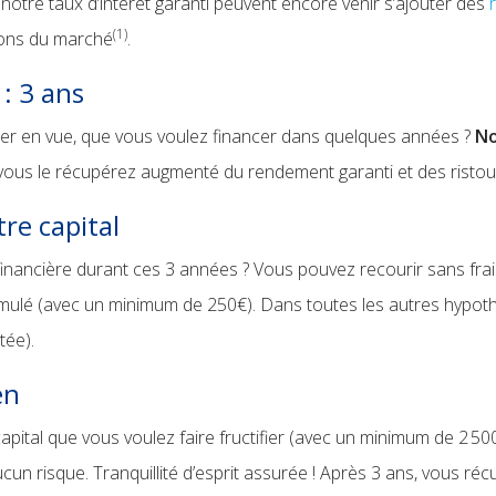
otre taux d’intérêt garanti peuvent encore venir s’ajouter des
(1)
ions du marché
.
 : 3 ans
lier en vue, que vous voulez financer dans quelques années ?
No
, vous le récupérez augmenté du rendement garanti et des ristou
re capital
 financière durant ces 3 années ? Vous pouvez recourir sans fra
umulé (avec un minimum de 250€). Dans toutes les autres hypoth
tée).
en
capital que vous voulez faire fructifier (avec un minimum de 2 50
un risque. Tranquillité d’esprit assurée ! Après 3 ans, vous ré