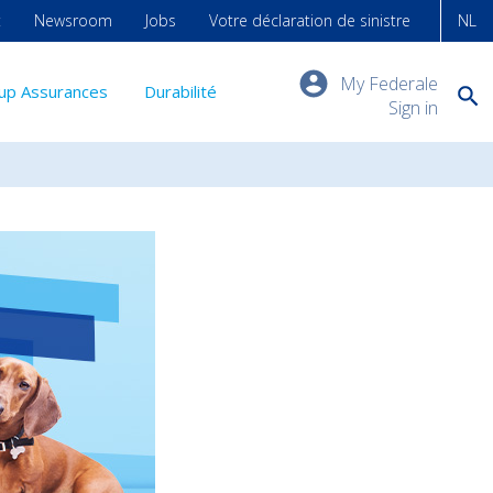
t
Newsroom
Jobs
Votre déclaration de sinistre
NL
My Federale
up Assurances
Durabilité
Sign in