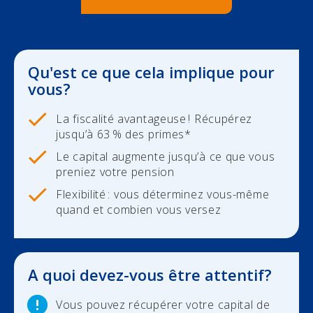
Durabilité
Check-up Assurances
Dirigeant d'entreprise
Vos biens
Vos finances
Dirigeant d'entreprise
Qu'est ce que cela implique pour
vous?
Check-up Assurances
Vos chantiers
La fiscalité avantageuse ! Récupérez
Vos finances
jusqu’à 63 % des primes*
Le capital augmente jusqu’à ce que vous
Check-up Assurances
preniez votre pension
Flexibilité : vous déterminez vous-même
Qui sommes-nous
quand et combien vous versez
Contact
Newsroom
A quoi devez-vous être attentif?
Vous pouvez récupérer votre capital de
Jobs