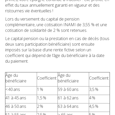
effet du taux annuellement garanti en vigueur et des
ristournes vie éventuelles !
Lors du versement du capital de pension
complémentaire, une cotisation INAMI de 3,55 % et une
cotisation de solidarité de 2 % sont retenues.
Le capital pension ou la prestation en cas de décès (tous
deux sans participation bénéficiaire) sont ensuite
imposés sur la base d’une rente fictive selon un
coefficient qui dépend de l’âge du bénéficiaire à la date
du paiement.
Âge du
Âge du
Coefficient
Coefficient
bénéficiaire
bénéficiaire
< 40 ans
1 %
59 à 60 ans
3,5 %
41 à 45 ans
1,5 %
61 à 62 ans
4 %
46 à 50 ans
2 %
63 à 64 ans
4,5 %
51 à 55 ans
2,5 %
≥ 65 ans
5 %