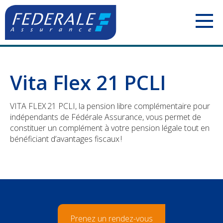
PARTICULIERS
Vita Flex 21 PCLI
Votre mobilité
INDÉPENDANTS
VITA FLEX 21 PCLI, la pension libre complémentaire pour
Votre habitation
Vos véhicules
ENTREPRISES
indépendants de Fédérale Assurance, vous permet de
constituer un complément à votre pension légale tout en
Votre famille
Votre responsabilité
Votre personnel
CONSTRUCTION
bénéficiant d’avantages fiscaux !
Votre pension
Vos revenus
Vos véhicules
Votre personnel
Votre argent
Vos biens
Votre responsabilité
Vos véhicules
Check-up Assurances
Votre pension
Vos biens
Votre responsabilité
Prenez un rendez-vous