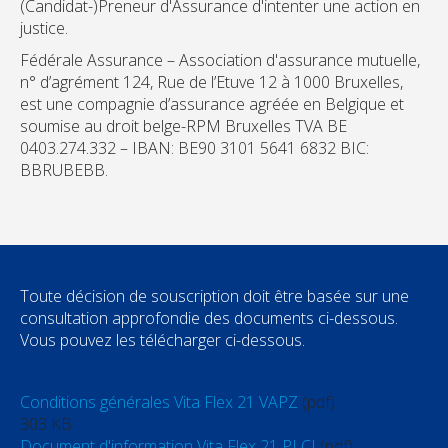
(Candidat-)Preneur d'Assurance d'intenter une action en
justice.
Fédérale Assurance – Association d'assurance mutuelle,
n° d’agrément 124, Rue de l’Etuve 12 à 1000 Bruxelles,
est une compagnie d’assurance agréée en Belgique et
soumise au droit belge-RPM Bruxelles TVA BE
0403.274.332 – IBAN: BE90 3101 5641 6832 BIC:
BBRUBEBB.
Toute décision de souscription doit être basée sur une
consultation approfondie des documents ci-dessous.
Vous pouvez les télécharger ci-dessous.
Conditions générales Vita Flex 21 VAPZ
(pdf)
303 KB
Document d'information Vita Flex 21 PLCI
(pdf)