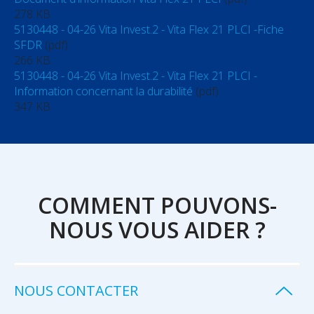
278 KB
5130448 - 04-26 Vita Invest.2 - Vita Flex 21 PLCI -Fiche
SFDR
(pdf)
266 KB
5130448 - 04-26 Vita Invest.2 - Vita Flex 21 PLCI -
Information concernant la durabilité
(pdf)
347 KB
COMMENT POUVONS-
NOUS VOUS AIDER ?
NOUS CONTACTER