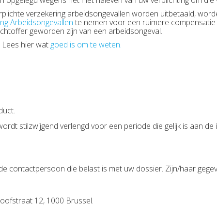
n opgelegd wegens het niet naleven van uw verplichting om die
plichte verzekering arbeidsongevallen worden uitbetaald, worden
ing Arbeidsongevallen
te nemen voor een ruimere compensatie 
chtoffer geworden zijn van een arbeidsongeval.
? Lees hier wat
goed is om te weten.
duct.
ordt stilzwijgend verlengd voor een periode die gelijk is aan de i
de contactpersoon die belast is met uw dossier. Zijn/haar gegeve
oofstraat 12, 1000 Brussel.
e