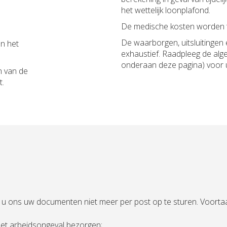
het wettelijk loonplafond.
De medische kosten worden t
De waarborgen, uitsluitingen 
en het
exhaustief. Raadpleeg de al
onderaan deze pagina) voor 
n van de
t.
ft u ons uw documenten niet meer per post op te sturen. Voortaan
het arbeidsongeval bezorgen;