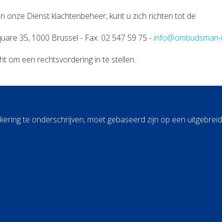
n onze Dienst klachtenbeheer, kunt u zich richten tot de
re 35, 1000 Brussel - Fax: 02 547 59 75 -
info@ombudsman-i
 om een rechtsvordering in te stellen.
kering te onderschrijven, moet gebaseerd zijn op een uitgebre