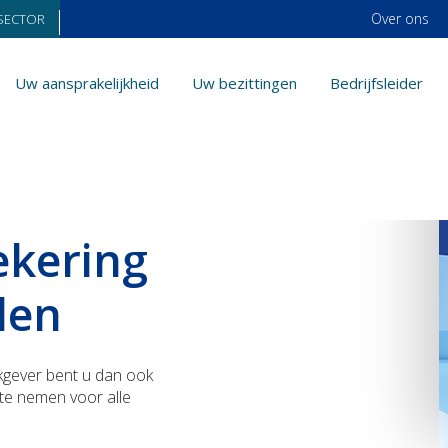
Over ons
SECTOR
Uw aansprakelijkheid
Uw bezittingen
Bedrijfsleider
vallen
ekering
len
rkgever bent u dan ook
 te nemen voor alle