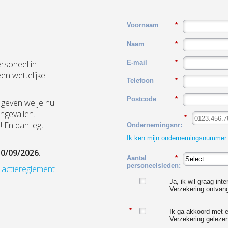
Voornaam
*
Naam
*
ersoneel in
E-mail
*
en wettelijke
Telefoon
*
Postcode
*
m geven we je nu
ngevallen.
*
! En dan legt
Ondernemingsnr:
Ik ken mijn ondernemingsnummer 
30/09/2026.
Aantal
*
personeelsleden:
 actiereglement
Ja, ik wil graag in
Verzekering ontvang
*
Ik ga akkoord met 
Verzekering geleze