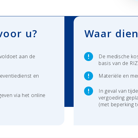
voor u?
Waar dien
voldoet aan de
De medische ko
basis van de RIZ
reventiedienst en
Materiële en me
In geval van tijd
even via het online
vergoeding gepl
(met beperking t