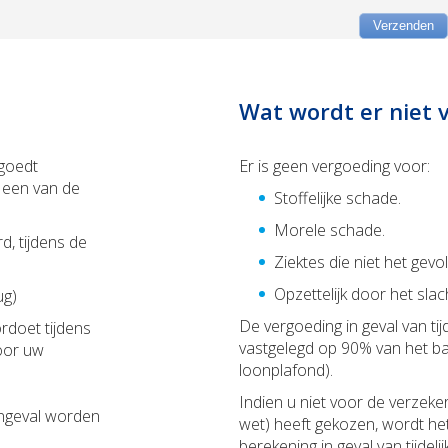
Verzenden
Wat wordt er niet 
rgoedt
Er is geen vergoeding voor:
p een van de
Stoffelijke schade.
Morele schade.
d, tijdens de
Ziektes die niet het gevo
Opzettelijk door het sla
ug)
De vergoeding in geval van tijd
rdoet tijdens
vastgelegd op 90% van het bas
oor uw
loonplafond).
Indien u niet voor de verzek
ongeval worden
wet) heeft gekozen, wordt he
berekening in geval van tijdel