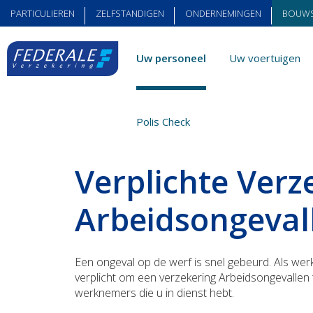
PARTICULIEREN
ZELFSTANDIGEN
ONDERNEMINGEN
BOUW
Uw personeel
Uw voertuigen
Bouwsector
Uw personeel
Arbeidsonge
Polis Check
Verplichte Verz
Arbeidsongeval
Een ongeval op de werf is snel gebeurd. Als we
verplicht om een verzekering Arbeidsongevallen
werknemers die u in dienst hebt.