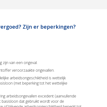
vergoed? Zijn er beperkingen?
lg zijn van een ongeval.
chtoffer veroorzaakte ongevallen.
elijke arbeidsongeschiktheid is wettelijk
isloon (met beperking tot het wettelijke
ering arbeidsongevallen excedent (aanvullende
t basisloon dat gebruikt wordt voor de
ijke of blijvende arbeidsongeschiktheid beperkt tot