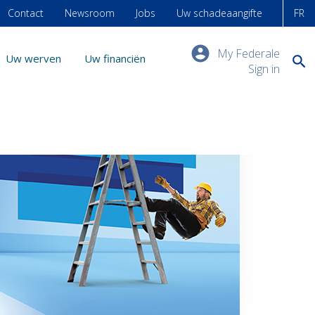
Contact
Newsroom
Jobs
Uw schadeaangifte
FR
My Federale
Uw werven
Uw financiën
Sign in